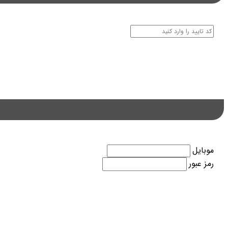
موبایل
رمز عبور