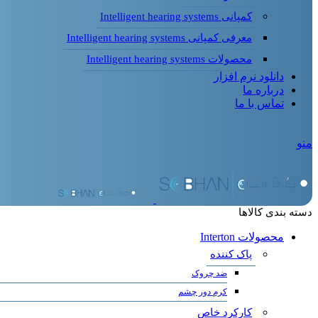
کمپانی Intelligent hearing systems
معرفی کمپانی Intelligent hearing systems
محصولات Intelligent hearing systems
دانلود نرم افزار
درباره ما
تماس با ما
منو
دسته بندی کالاها
محصولات Interton
پاک کننده
ضد چروک
کرم دور چشم
کارکرد خاص