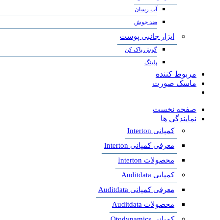
آب رسان
ضد جوش
ابزار جانبی پوست
گوش پاک کن
پلینگ
مربوط کننده
ماسک صورت
صفحه نخست
نمایندگی ها
کمپانی Interton
معرفی کمپانی Interton
محصولات Interton
کمپانی Auditdata
معرفی کمپانی Auditdata
محصولات Auditdata
کمپانی Otodynamics