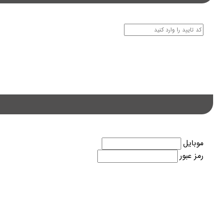
موبایل
رمز عبور