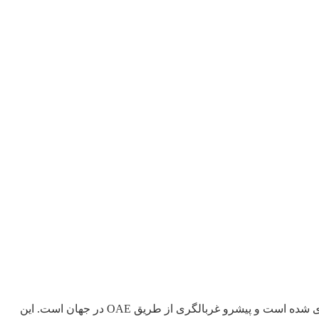
شرکت Otodynamics که پیشگام OAE در جهان است از 25 سال قبل، توسط کاشف OAE، پروفسور David Kemp در انگلستان پایه گذاری شده است و پیشرو غربالگری از طریق OAE در جهان است. این