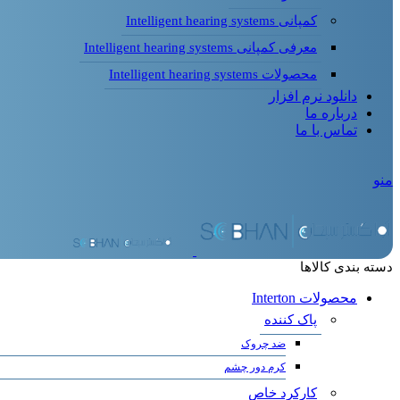
کمپانی Intelligent hearing systems
معرفی کمپانی Intelligent hearing systems
محصولات Intelligent hearing systems
دانلود نرم افزار
درباره ما
تماس با ما
منو
دسته بندی کالاها
محصولات Interton
پاک کننده
ضد چروک
کرم دور چشم
کارکرد خاص