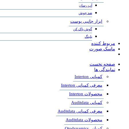
آب رسان
ضد جوش
ابزار جانبی پوست
گوش پاک کن
پلینگ
مربوط کننده
ماسک صورت
صفحه نخست
نمایندگی ها
کمپانی Interton
معرفی کمپانی Interton
محصولات Interton
کمپانی Auditdata
معرفی کمپانی Auditdata
محصولات Auditdata
کمپانی Otodynamics