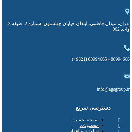
تهران، میدان فاطمی، ابتدای خیابان چهلستون، شماره 2، طبقه 8
واحد 802
(9821+)
88994665
-
88994666
info@agsgroup.ir
دسترسی سریع
صفحه نخست
محصولات
دانلود نرم افزار