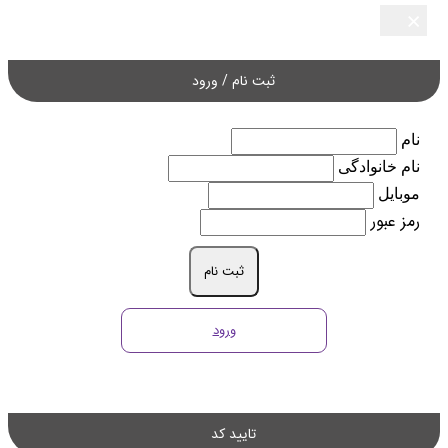
×
×
×
×
×
ثبت نام / ورود
نام
نام خانوادگی
موبایل
رمز عبور
ثبت نام
ورود
تایید کد