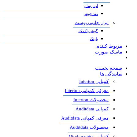
آب رسان
ضد جوش
ابزار جانبی پوست
گوش پاک کن
پلینگ
مربوط کننده
ماسک صورت
صفحه نخست
نمایندگی ها
کمپانی Interton
معرفی کمپانی Interton
محصولات Interton
کمپانی Auditdata
معرفی کمپانی Auditdata
محصولات Auditdata
کمپانی Otodynamics