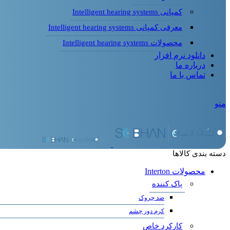
کمپانی Intelligent hearing systems
معرفی کمپانی Intelligent hearing systems
محصولات Intelligent hearing systems
دانلود نرم افزار
درباره ما
تماس با ما
منو
دسته بندی کالاها
محصولات Interton
پاک کننده
ضد چروک
کرم دور چشم
کارکرد خاص