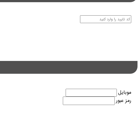
موبایل
رمز عبور