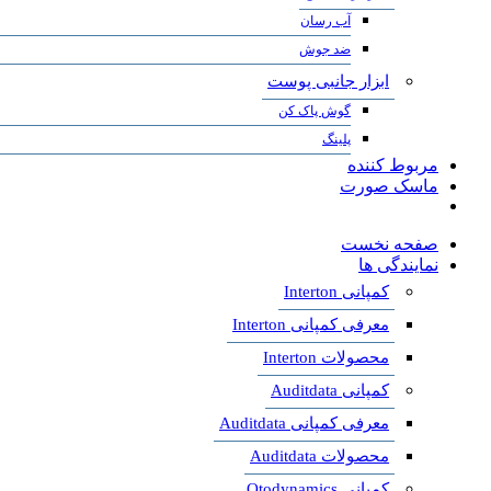
آب رسان
ضد جوش
ابزار جانبی پوست
گوش پاک کن
پلینگ
مربوط کننده
ماسک صورت
صفحه نخست
نمایندگی ها
کمپانی Interton
معرفی کمپانی Interton
محصولات Interton
کمپانی Auditdata
معرفی کمپانی Auditdata
محصولات Auditdata
کمپانی Otodynamics