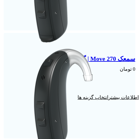
سمعک Move 270 | گوش راست
0
تومان
انتخاب گزینه ها