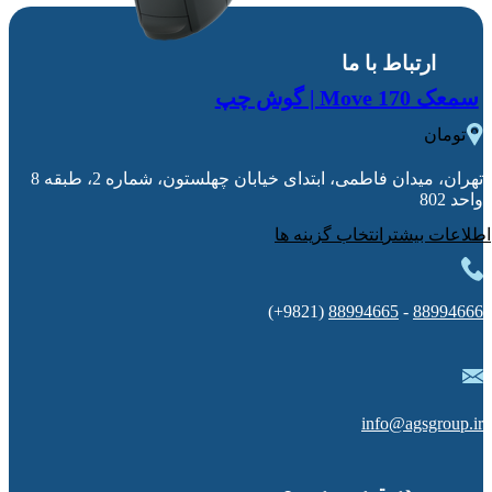
ارتباط با ما
سمعک Move 170 | گوش چپ
0
تومان
تهران، میدان فاطمی، ابتدای خیابان چهلستون، شماره 2، طبقه 8
واحد 802
انتخاب گزینه ها
(9821+)
88994665
-
88994666
info@agsgroup.ir