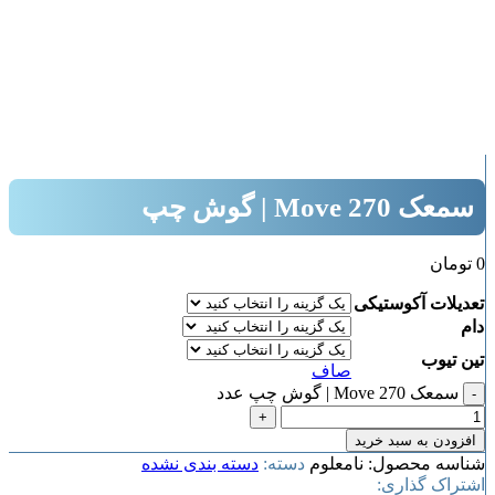
بزرگنمایی تصویر
سمعک Move 270 | گوش چپ
0
تومان
تعدیلات آکوستیکی
دام
تین تیوب
صاف
سمعک Move 270 | گوش چپ عدد
افزودن به سبد خرید
شناسه محصول:
نامعلوم
دسته:
دسته بندی نشده
اشتراک گذاری: