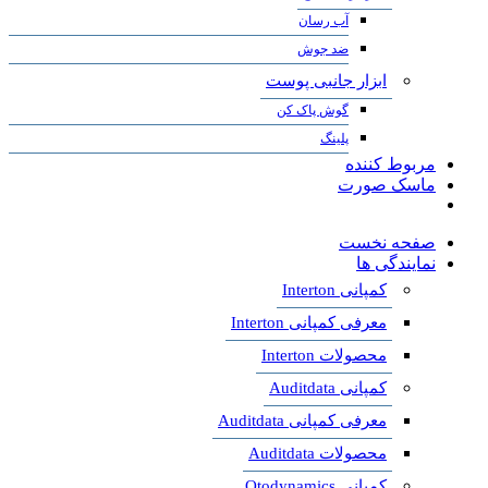
آب رسان
ضد جوش
ابزار جانبی پوست
گوش پاک کن
پلینگ
مربوط کننده
ماسک صورت
صفحه نخست
نمایندگی ها
کمپانی Interton
معرفی کمپانی Interton
محصولات Interton
کمپانی Auditdata
معرفی کمپانی Auditdata
محصولات Auditdata
کمپانی Otodynamics