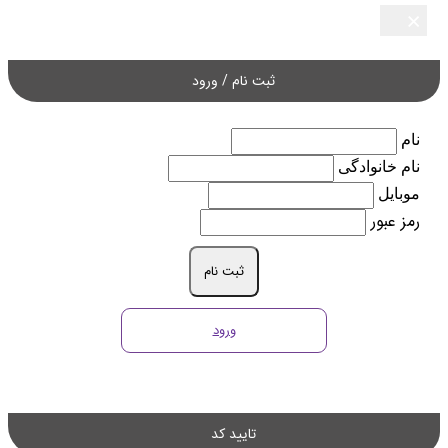
×
×
×
×
×
ثبت نام / ورود
نام
نام خانوادگی
موبایل
رمز عبور
ثبت نام
ورود
تایید کد