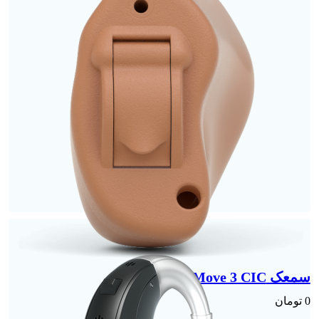
سمعک Move 3 CIC | گوش چپ
0
تومان