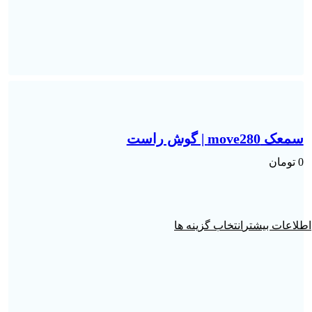
سمعک move280 | گوش راست
0
تومان
انتخاب گزینه ها