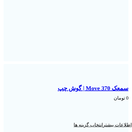
سمعک Move 370 | گوش چپ
0
تومان
انتخاب گزینه ها