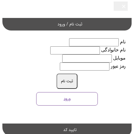
×
×
×
×
×
ثبت نام / ورود
نام
نام خانوادگی
موبایل
رمز عبور
ثبت نام
ورود
تایید کد