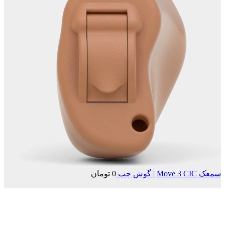
سمعک Move 3 CIC | گوش چپ
0
تومان