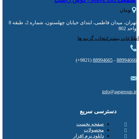
0
تومان
تهران، میدان فاطمی، ابتدای خیابان چهلستون، شماره 2، طبقه 8
واحد 802
انتخاب گزینه ها
(9821+)
88994665
-
88994666
info@agsgroup.ir
دسترسی سریع
صفحه نخست
محصولات
دانلود نرم افزار