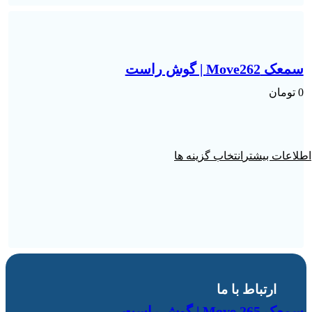
سمعک Move262 | گوش راست
0
تومان
انتخاب گزینه ها
ارتباط با ما
سمعک Move 265 | گوش راست