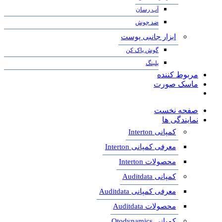
آب رسان
ضد جوش
ابزار جانبی پوست
گوش پاک کن
پلینگ
مربوط کننده
ماسک صورت
صفحه نخست
نمایندگی ها
کمپانی Interton
معرفی کمپانی Interton
محصولات Interton
کمپانی Auditdata
معرفی کمپانی Auditdata
محصولات Auditdata
کمپانی Otodynamics