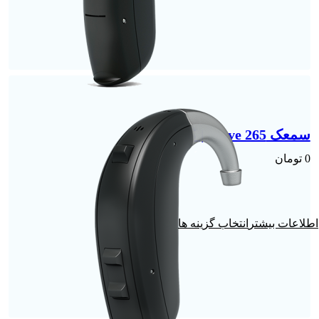
سمعک Move 265 | گوش چپ
0
تومان
انتخاب گزینه ها