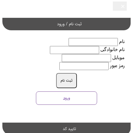
×
×
×
×
×
ثبت نام / ورود
نام
نام خانوادگی
موبایل
رمز عبور
ثبت نام
ورود
تایید کد