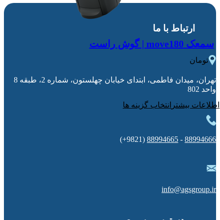
ارتباط با ما
سمعک move180 | گوش راست
0
تومان
تهران، میدان فاطمی، ابتدای خیابان چهلستون، شماره 2، طبقه 8
واحد 802
انتخاب گزینه ها
(9821+)
88994665
-
88994666
info@agsgroup.ir