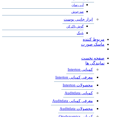
آب رسان
ضد جوش
ابزار جانبی پوست
گوش پاک کن
پلینگ
مربوط کننده
ماسک صورت
صفحه نخست
نمایندگی ها
کمپانی Interton
معرفی کمپانی Interton
محصولات Interton
کمپانی Auditdata
معرفی کمپانی Auditdata
محصولات Auditdata
کمپانی Otodynamics