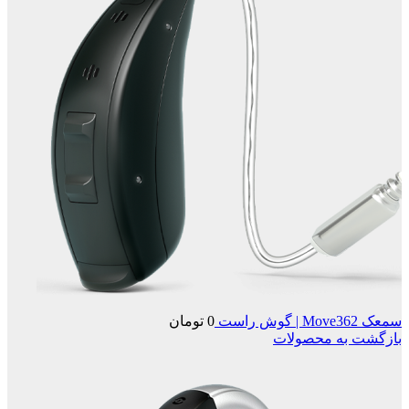
سمعک Move362 | گوش راست
0
تومان
بازگشت به محصولات