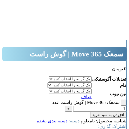
بزرگنمایی تصویر
سمعک Move 365 | گوش راست
0
تومان
تعدیلات آکوستیکی
دام
تین تیوب
صاف
سمعک Move 365 | گوش راست عدد
افزودن به سبد خرید
شناسه محصول:
نامعلوم
دسته:
دسته بندی نشده
اشتراک گذاری: