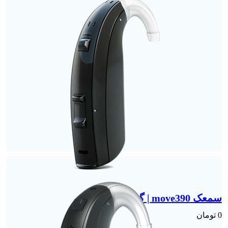
سمعک move390 | گوش راست
0
تومان