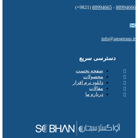
(9821+)
88994665
-
88994666
info@agsgroup.ir
دسترسی سریع
صفحه نخست
محصولات
دانلود نرم افزار
مقالات
درباره ما