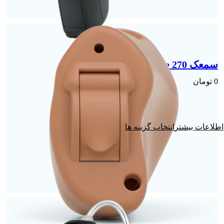
سمعک Move 270 | گوش چپ
0
تومان
انتخاب گزینه ها