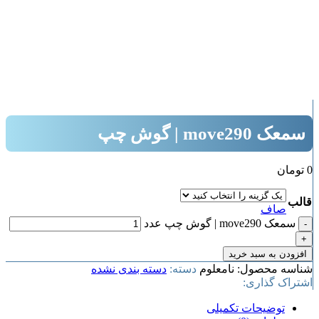
بزرگنمایی تصویر
سمعک move290 | گوش چپ
0
تومان
قالب
صاف
سمعک move290 | گوش چپ عدد
افزودن به سبد خرید
شناسه محصول:
نامعلوم
دسته:
دسته بندی نشده
اشتراک گذاری:
توضیحات تکمیلی