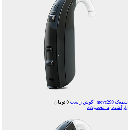
سمعک move290 | گوش راست
0
تومان
بازگشت به محصولات