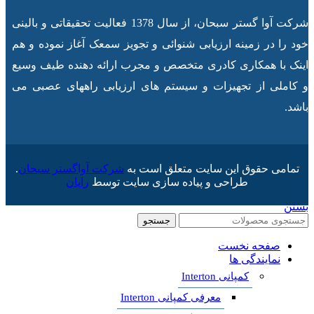
شرکت آوا گستر سبحان، از سال 1378 فعالیت تحقیقاتی و بالینی
خود را در زمینه ارزیابی شنوائی و تجویز سمعک آغاز نموده و هم
اینک با همکاری کادری متخصص و مجرب ارائه دهنده طیف وسیع
و کاملی از تجهیزات و سیستم های ارزیابی راههای عصبی می
باشد.
تمامی حقوق این سایت متعلق است به
شرکت آواگستر سبحان
.
طراحی و پیاده سازی سایت توسط
رایان
بستن
جستجو
صفحه نخست
نمایندگی ها
کمپانی Interton
معرفی کمپانی Interton