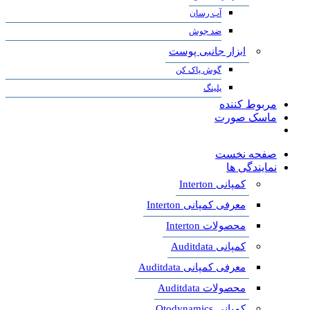
آب رسان
ضد جوش
ابزار جانبی پوست
گوش پاک کن
پلینگ
مربوط کننده
ماسک صورت
صفحه نخست
نمایندگی ها
کمپانی Interton
معرفی کمپانی Interton
محصولات Interton
کمپانی Auditdata
معرفی کمپانی Auditdata
محصولات Auditdata
کمپانی Otodynamics