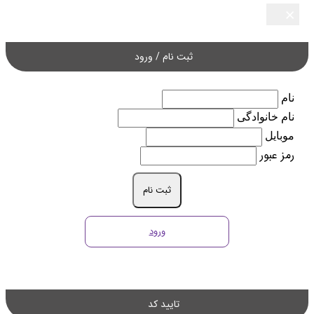
×
×
×
×
×
ثبت نام / ورود
نام
نام خانوادگی
موبایل
رمز عبور
ثبت نام
ورود
تایید کد