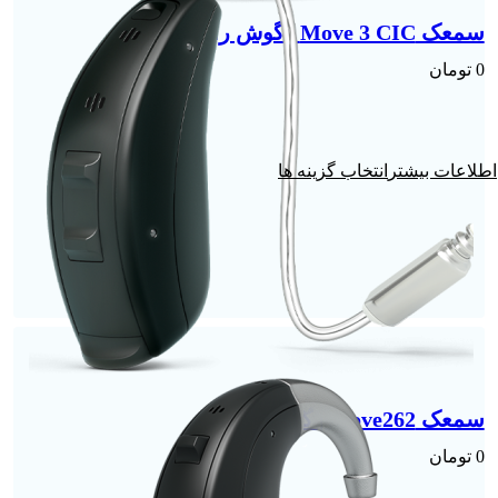
سمعک Move 3 CIC | گوش راست
0
تومان
انتخاب گزینه ها
سمعک Move262 | گوش راست
0
تومان