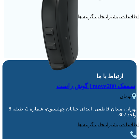
انتخاب گزینه ها
ارتباط با ما
سمعک move280 | گوش راست
0
تومان
تهران، میدان فاطمی، ابتدای خیابان چهلستون، شماره 2، طبقه 8
واحد 802
انتخاب گزینه ها