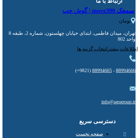
ارتباط با ما
سمعک move390 | گوش چپ
0
تومان
تهران، میدان فاطمی، ابتدای خیابان چهلستون، شماره 2، طبقه 8
واحد 802
انتخاب گزینه ها
(9821+)
88994665
-
88994666
info@agsgroup.ir
دسترسی سریع
صفحه نخست