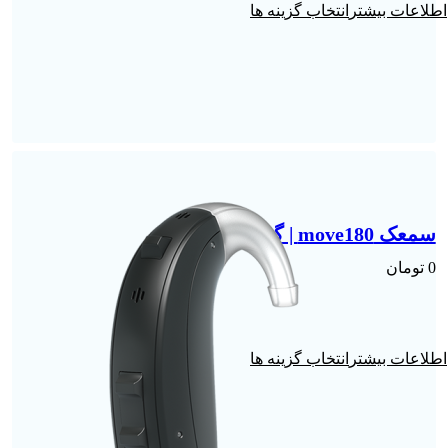
انتخاب گزینه ها
سمعک move180 | گوش چپ
0
تومان
انتخاب گزینه ها