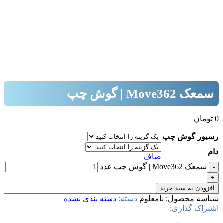
بزرگنمایی تصویر
سمعک Move362 | گوش چپ
0
تومان
رسیور گوش چپ
دام
صاف
سمعک Move362 | گوش چپ عدد
افزودن به سبد خرید
شناسه محصول:
نامعلوم
دسته:
دسته بندی نشده
اشتراک گذاری: