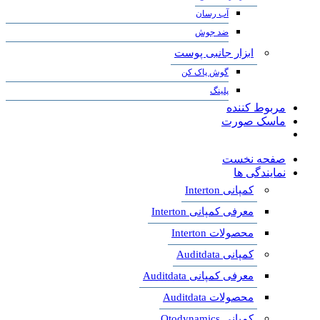
آب رسان
ضد جوش
ابزار جانبی پوست
گوش پاک کن
پلینگ
مربوط کننده
ماسک صورت
صفحه نخست
نمایندگی ها
کمپانی Interton
معرفی کمپانی Interton
محصولات Interton
کمپانی Auditdata
معرفی کمپانی Auditdata
محصولات Auditdata
کمپانی Otodynamics