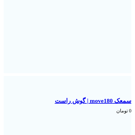
سمعک move180 | گوش راست
0
تومان