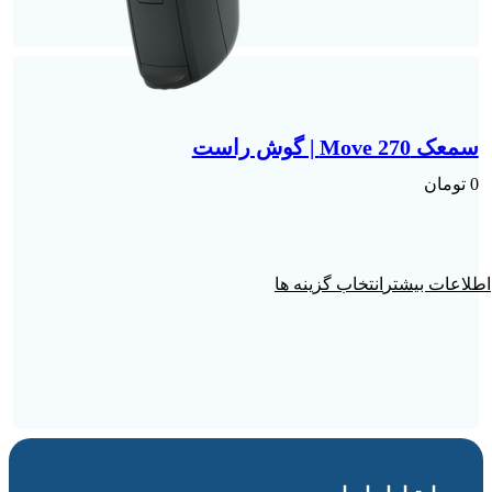
سمعک Move 270 | گوش راست
0
تومان
انتخاب گزینه ها