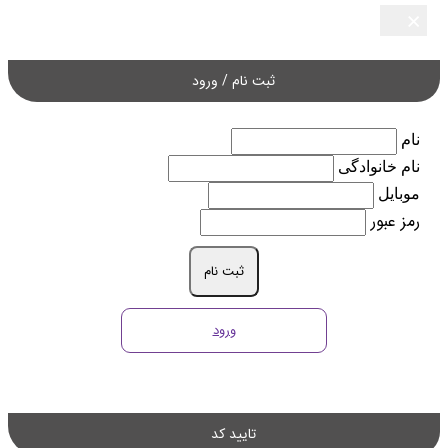
×
×
×
×
×
ثبت نام / ورود
نام
نام خانوادگی
موبایل
رمز عبور
ثبت نام
ورود
تایید کد