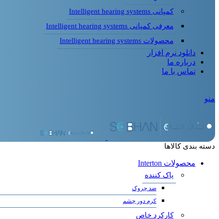
کمپانی Intelligent hearing systems
معرفی کمپانی Intelligent hearing systems
محصولات Intelligent hearing systems
دانلود نرم افزار
درباره ما
تماس با ما
منو
دسته بندی کالاها
محصولات Interton
پاک کننده
ضد چروک
کرم دور چشم
کارکرد خاص