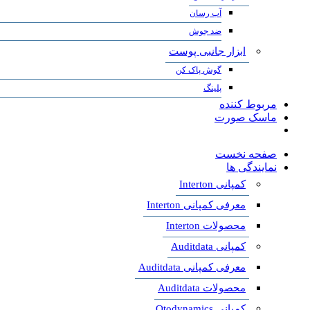
آب رسان
ضد جوش
ابزار جانبی پوست
گوش پاک کن
پلینگ
مربوط کننده
ماسک صورت
صفحه نخست
نمایندگی ها
کمپانی Interton
معرفی کمپانی Interton
محصولات Interton
کمپانی Auditdata
معرفی کمپانی Auditdata
محصولات Auditdata
کمپانی Otodynamics