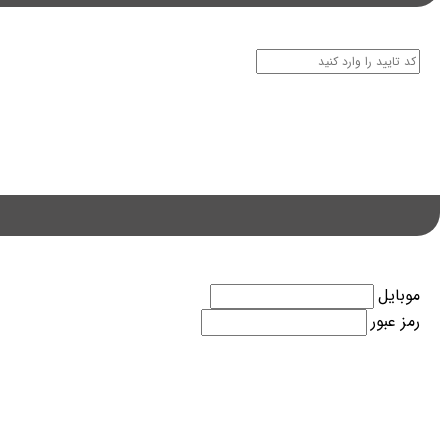
موبایل
رمز عبور