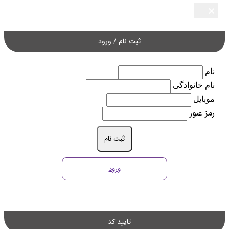
×
×
×
×
×
ثبت نام / ورود
نام
نام خانوادگی
موبایل
رمز عبور
ثبت نام
ورود
تایید کد