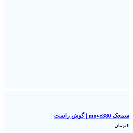
سمعک move380 | گوش راست
0
تومان