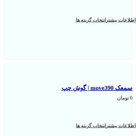
انتخاب گزینه ها
سمعک move390 | گوش چپ
0
تومان
انتخاب گزینه ها