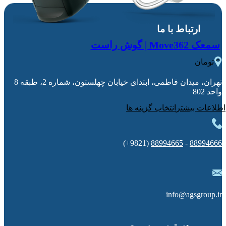
ارتباط با ما
سمعک Move362 | گوش راست
0
تومان
تهران، میدان فاطمی، ابتدای خیابان چهلستون، شماره 2، طبقه 8
واحد 802
انتخاب گزینه ها
(9821+)
88994665
-
88994666
info@agsgroup.ir