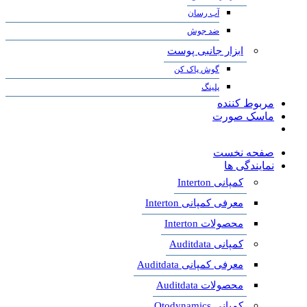
آب رسان
ضد جوش
ابزار جانبی پوست
گوش پاک کن
پلینگ
مربوط کننده
ماسک صورت
صفحه نخست
نمایندگی ها
کمپانی Interton
معرفی کمپانی Interton
محصولات Interton
کمپانی Auditdata
معرفی کمپانی Auditdata
محصولات Auditdata
کمپانی Otodynamics