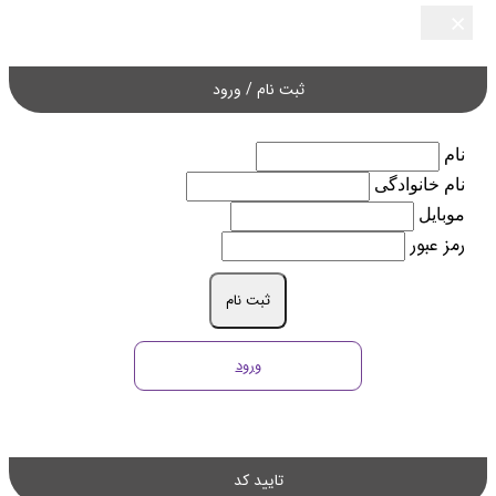
×
×
×
×
×
ثبت نام / ورود
نام
نام خانوادگی
موبایل
رمز عبور
ثبت نام
ورود
تایید کد