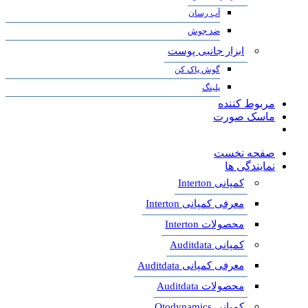
آب رسان
ضد جوش
ابزار جانبی پوست
گوش پاک کن
پلینگ
مربوط کننده
ماسک صورت
صفحه نخست
نمایندگی ها
کمپانی Interton
معرفی کمپانی Interton
محصولات Interton
کمپانی Auditdata
معرفی کمپانی Auditdata
محصولات Auditdata
کمپانی Otodynamics