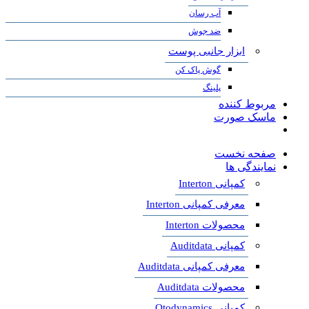
آب رسان
ضد جوش
ابزار جانبی پوست
گوش پاک کن
پلینگ
مربوط کننده
ماسک صورت
صفحه نخست
نمایندگی ها
کمپانی Interton
معرفی کمپانی Interton
محصولات Interton
کمپانی Auditdata
معرفی کمپانی Auditdata
محصولات Auditdata
کمپانی Otodynamics