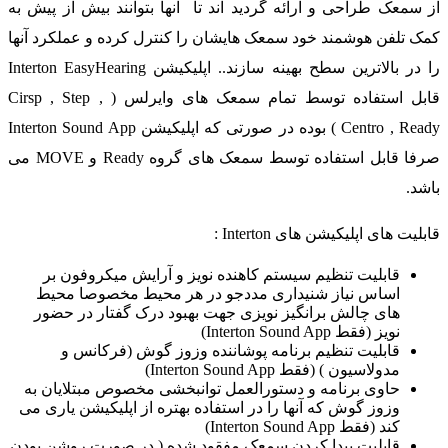
از سمعک طراحی و ارائه گردید اند تا آنها بتوانند بیش از پیش به
کمک تلفن هوشمند خود سمعک هایشان را کنترل کرده و عملکرد آنها
را در بالاترین سطح بهینه سازند.. اپلیکیشن Interton EasyHearing
قابل استفاده توسط تمام سمعک های وایرلس ( Cirsp , Step ,
Centro , Ready ) بوده در صورتی که اپلیکیشن Interton Sound App
صرفا قابل استفاده توسط سمعک های گروه Ready و MOVE می
باشد.
قابلیت های اپلیکیشن های Interton :
قابلیت تنظیم سیستم کاهنده نویز و آرایش میکروفون بر
اساس نیاز شنیداری مددجو در هر محیط مخصوصا محیط
های چالش برانگیز نویزی جهت بهبود درک گفتار در حضور
نویز (فقط Interton Sound App)
قابلیت تنظیم برنامه پوشاننده وزوز گوش (فرکانس و
مدولاسیون ) (فقط Interton Sound App)
حاوی برنامه و دستورالعمل توانبخشی مخصوص مبتلایان به
وزوز گوش که آنها را در استفاده بهتره از اپلیکیشن یاری می
کند (فقط Interton Sound App)
قابلیت پیدا کردن سمعک مفقود شده ( در صورت روشن بودن