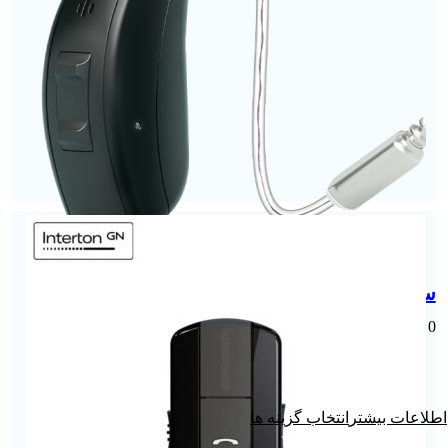
سمعک Move262 | گوش چپ
0
تومان
انتخاب گزینه ها