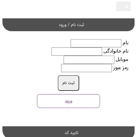
×
×
×
×
×
ثبت نام / ورود
نام
نام خانوادگی
موبایل
رمز عبور
ثبت نام
ورود
تایید کد