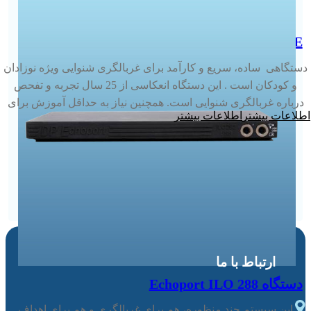
Otoport LE
دستگاهی ساده، سریع و کارآمد برای غربالگری شنوایی ویژه نوزادان
و کودکان است . این دستگاه انعکاسی از 25 سال تجربه و تفحص
درباره غربالگری شنوایی است. همچنین نیاز به حداقل آموزش برای
اطلاعات بیشتر
یادگیری دارد و تنها 7 دکمه کنترل در بروی آن وجود دارد و می تواند در
کمتر از 7 ثانیه نتایج مبنی بر Pass/Refer را نشان دهد.
ارتباط با ما
دستگاه Echoport ILO 288
این سیستم چند منظوره، هم برای غربالگری و هم برای اهداف