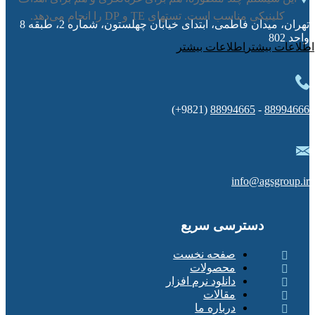
کلینیکی مناسب است. تستهای TE و DP را انجام می‌دهد.
تهران، میدان فاطمی، ابتدای خیابان چهلستون، شماره 2، طبقه 8
واحد 802
اطلاعات بیشتر
(9821+)
88994665
-
88994666
info@agsgroup.ir
دسترسی سریع
صفحه نخست
محصولات
دانلود نرم افزار
مقالات
درباره ما