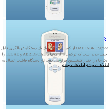
OTOPORT OAE ABR
OAE+ABR upgrade از كمپاني اتودايناميك يك دستگاه غربالگري قابل
حمل جديد است كه تركيبي از آزمونهای ABR،DPOAE و TEOAE را
یک جا در اختیار کلینیسین قرار می دهد. اين دستگاه قابلیت اتصال به
اطلاعات بیشتر
قطعه سخت افزاری ABR می باشد که می توان آنرا جداگانه تهیه
نمود.