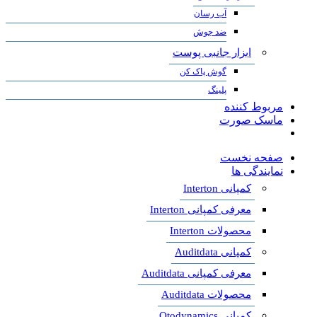
آب رسان
ضد جوش
ابزار جانبی پوست
گوش پاک کن
پلینگ
مربوط کننده
ماسک صورت
صفحه نخست
نمایندگی ها
کمپانی Interton
معرفی کمپانی Interton
محصولات Interton
کمپانی Auditdata
معرفی کمپانی Auditdata
محصولات Auditdata
کمپانی Otodynamics