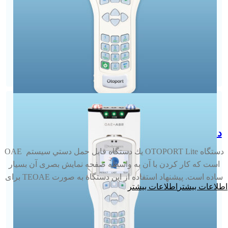
دستگاه OTOPORT LITE
دستگاه OTOPORT Lite يك دستگاه قابل حمل دستي سيستم OAE
است كه کار کردن با آن به واسطه صفحه نمایش بصری آن بسیار
ساده است. پيشنهاد استفاده از این دستگاه به صورت TEOAE برای
اطلاعات بیشتر
غربالگری نوزادان و DPOAE هم برای نوزادان و هم کودکان است.